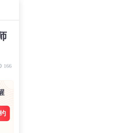
师
166
醒
约