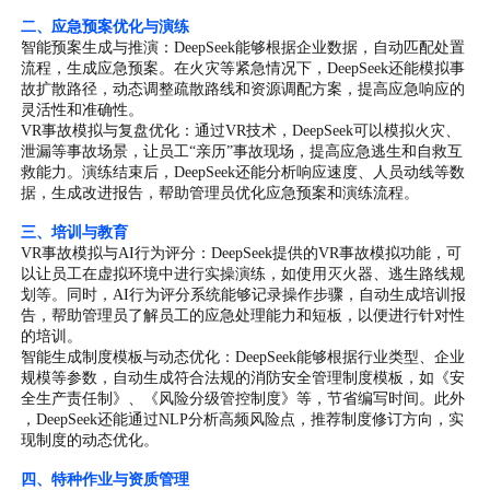
二、应急预案优化与演练
智能预案生成与推演：DeepSeek能够根据企业数据，自动匹配处置
流程，生成应急预案。在火灾等紧急情况下，DeepSeek还能模拟事
故扩散路径，动态调整疏散路线和资源调配方案，提高应急响应的
灵活性和准确性。
VR事故模拟与复盘优化：通过VR技术，DeepSeek可以模拟火灾、
泄漏等事故场景，让员工“亲历”事故现场，提高应急逃生和自救互
救能力。演练结束后，DeepSeek还能分析响应速度、人员动线等数
据，生成改进报告，帮助管理员优化应急预案和演练流程。
三、培训与教育
VR事故模拟与AI行为评分：DeepSeek提供的VR事故模拟功能，可
以让员工在虚拟环境中进行实操演练，如使用灭火器、逃生路线规
划等。同时，AI行为评分系统能够记录操作步骤，自动生成培训报
告，帮助管理员了解员工的应急处理能力和短板，以便进行针对性
的培训。
智能生成制度模板与动态优化：DeepSeek能够根据行业类型、企业
规模等参数，自动生成符合法规的消防安全管理制度模板，如《安
全生产责任制》、《风险分级管控制度》等，节省编写时间。此外
，DeepSeek还能通过NLP分析高频风险点，推荐制度修订方向，实
现制度的动态优化。
四、特种作业与资质管理