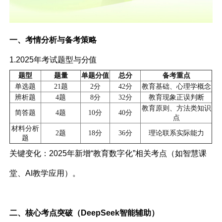
一、考情分析与备考策略
1.2025年考试题型与分值
题型
题量
单题分值
总分
备考重点
单选题
21题
2分
42分
教育基础、心理学概念
辨析题
4题
8分
32分
教育现象正误判断
教育原则、方法类知识
简答题
4题
10分
40分
点
材料分析
2题
18分
36分
理论联系实际能力
题
关键变化：2025年新增“教育数字化”相关考点（如智慧课
堂、AI教学应用）。
二、核心考点突破（DeepSeek智能辅助）