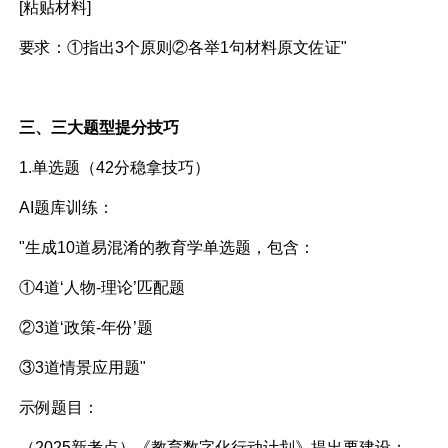
[粘贴材料]
要求：①指出3个原则②各举1句材料原文佐证"
三、三大题型提分技巧
1.单选题（42分稳拿技巧）
AI题库训练：
"生成10道易混淆的教育学单选题，包含：
①4道‘人物-理论’匹配题
②3道‘政策-年份’题
③3道情景应用题"
示例题目：
（2025新考点）《教育数字化行动计划》提出要建设：