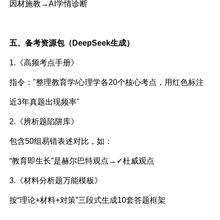
因材施教→AI学情诊断
五、备考资源包（DeepSeek生成）
1.《高频考点手册》
指令："整理教育学/心理学各20个核心考点，用红色标注
近3年真题出现频率"
2.《辨析题陷阱库》
包含50组易错表述对比，如：
“教育即生长”是赫尔巴特观点→✓杜威观点
3.《材料分析题万能模板》
按“理论+材料+对策”三段式生成10套答题框架