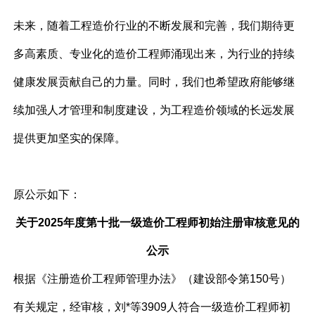
未来，随着工程造价行业的不断发展和完善，我们期待更
多高素质、专业化的造价工程师涌现出来，为行业的持续
健康发展贡献自己的力量。同时，我们也希望政府能够继
续加强人才管理和制度建设，为工程造价领域的长远发展
提供更加坚实的保障。
原公示如下：
关于2025年度第十批一级造价工程师初始注册审核意见的
公示
根据《注册造价工程师管理办法》（建设部令第150号）
有关规定，经审核，刘*等3909人符合一级造价工程师初