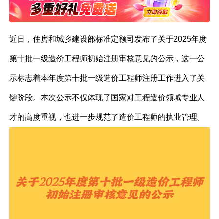
近日，住房和城乡建设部标准定额司发布了关于2025年度
第十批一级造价工程师初始注册审核意见的公示，这一公
示标志着本年度第十批一级造价工程师注册工作进入了关
键阶段。本次公示不仅体现了国家对工程造价领域专业人
才的高度重视，也进一步规范了造价工程师的执业管理。