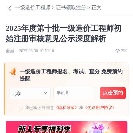
一级造价工程师 >
证书领取注册 >
正文
2025年度第十批一级造价工程师初
始注册审核意见公示深度解析
全国 ·
2025.03.30 10:50:10
290
一级造价工程师报名、考试、查分 免费预约
提醒
点击预约
手机号
北京
我已阅读并同意
《隐私政策》
和
《优路用户协议》