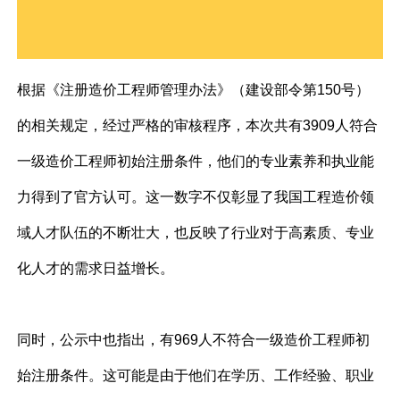
根据《注册造价工程师管理办法》（建设部令第150号）
的相关规定，经过严格的审核程序，本次共有3909人符合
一级造价工程师初始注册条件，他们的专业素养和执业能
力得到了官方认可。这一数字不仅彰显了我国工程造价领
域人才队伍的不断壮大，也反映了行业对于高素质、专业
化人才的需求日益增长。
同时，公示中也指出，有969人不符合一级造价工程师初
始注册条件。这可能是由于他们在学历、工作经验、职业