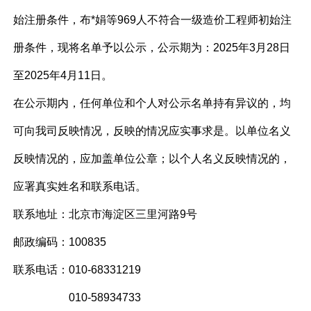
始注册条件，布*娟等969人不符合一级造价工程师初始注
册条件，现将名单予以公示，公示期为：2025年3月28日
至2025年4月11日。
在公示期内，任何单位和个人对公示名单持有异议的，均
可向我司反映情况，反映的情况应实事求是。以单位名义
反映情况的，应加盖单位公章；以个人名义反映情况的，
应署真实姓名和联系电话。
联系地址：北京市海淀区三里河路9号
邮政编码：100835
联系电话：010-68331219
010-58934733