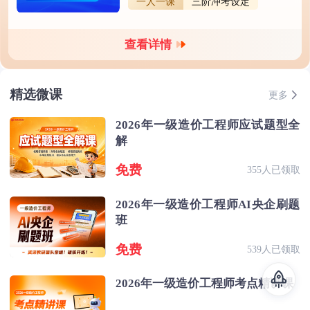
一人一课
三阶冲考设定
查看详情
精选微课
更多
2026年一级造价工程师应试题型全
解
免费
355人已领取
2026年一级造价工程师AI央企刷题
班
免费
539人已领取
2026年一级造价工程师考点精讲课