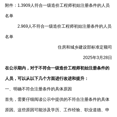
附件：1.3909人符合一级造价工程师初始注册条件的人员
名单
2.969人不符合一级造价工程师初始注册条件的人员
名单
住房和城乡建设部标准定额司
2025年3月28日
在公示期内，对于不符合一级造价工程师初始注册条件的
人员，可以从以下几个方面进行改进和提升：
一、明确不符合注册条件的具体原因
首先，需要仔细阅读公示中提供的不符合注册条件的具体
原因。这些原因可能涉及学历、工作经验、职业道德、申