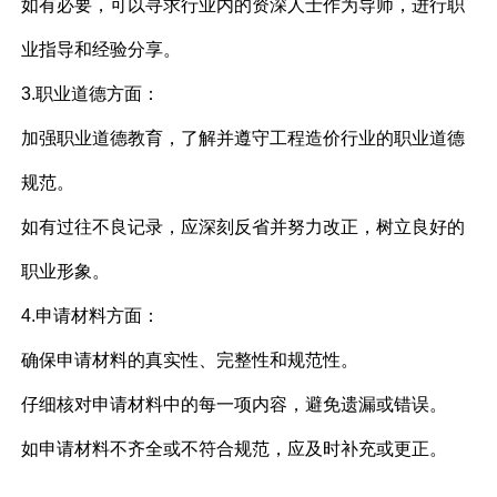
如有必要，可以寻求行业内的资深人士作为导师，进行职
业指导和经验分享。
3.职业道德方面：
加强职业道德教育，了解并遵守工程造价行业的职业道德
规范。
如有过往不良记录，应深刻反省并努力改正，树立良好的
职业形象。
4.申请材料方面：
确保申请材料的真实性、完整性和规范性。
仔细核对申请材料中的每一项内容，避免遗漏或错误。
如申请材料不齐全或不符合规范，应及时补充或更正。